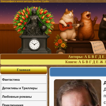
Биография и книги автора Джеймс Суэйн
Авторы:
А
Б
В
Г
Д
Е
Книги:
А
Б
В
Г
Д
Е
Ж
Главная
Фантастика
Детективы и Триллеры
Д
п
Любовные романы
с
Приключения