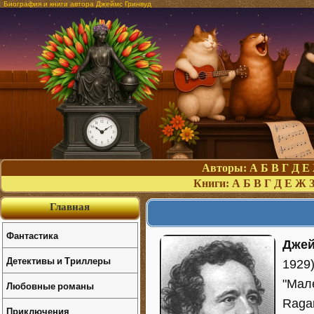
Биография и книги автора Джеймс Гринвуд
Авторы:
А
Б
В
Г
Д
Е
Книги:
А
Б
В
Г
Д
Е
Ж
Главная
Фантастика
Джей
Детективы и Триллеры
1929)
"Мале
Любовные романы
Ragam
Приключения