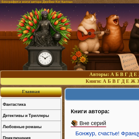
Биография и книги автора Джейми Кэт Каллан
Авторы:
А
Б
В
Г
Д
Е
Книги:
А
Б
В
Г
Д
Е
Ж
Главная
Фантастика
Книги автора:
Детективы и Триллеры
Вне серий
Любовные романы
Бонжур, счастье! Франц
Приключения