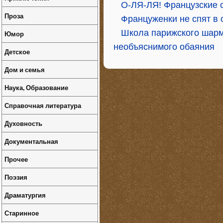
О-ЛЯ-ЛЯ! Французские 
Проза
Француженки не спят в 
Школа парижского шарм
Юмор
необъяснимого обаяния
Детское
Дом и семья
Наука, Образование
Справочная литература
Духовность
Документальная
Прочее
Поэзия
Драматургия
Старинное