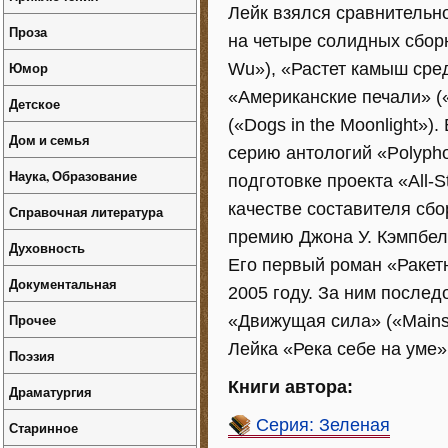
Лейк взялся сравнительн
Проза
на четыре солидных сборн
Юмор
Wu»), «Растет камыш сред
«Американские печали» («
Детское
(«Dogs in the Moonlight»
Дом и семья
серию антологий «Polyph
Наука, Образование
подготовке проекта «All-St
качестве составителя сбо
Справочная литература
премию Джона У. Кэмпбел
Духовность
Его первый роман «Ракетн
Документальная
2005 году. За ним последо
Прочее
«Движущая сила» («Mains
Лейка «Река себе на уме» 
Поэзия
Книги автора:
Драматургия
Серия: Зеленая
Старинное