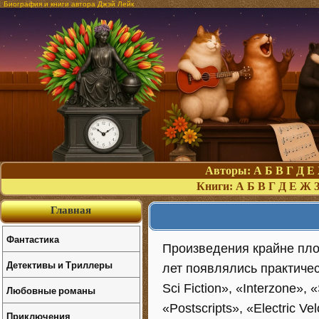
Биография и книги автора Джэй Лейк
Авторы:
А
Б
В
Г
Д
Е
Книги:
А
Б
В
Г
Д
Е
Ж
Главная
Фантастика
Произведения крайне пло
Детективы и Триллеры
лет появлялись практичес
Sci Fiction», «Interzone»,
Любовные романы
«Postscripts», «Electric V
Приключения