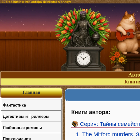
Биография и книги автора Джессика Феллоуз
Авт
Книги
Главная
Фантастика
Книги автора:
Детективы и Триллеры
Серия: Тайны семейс
Любовные романы
1. The Mitford murders.
Приключения