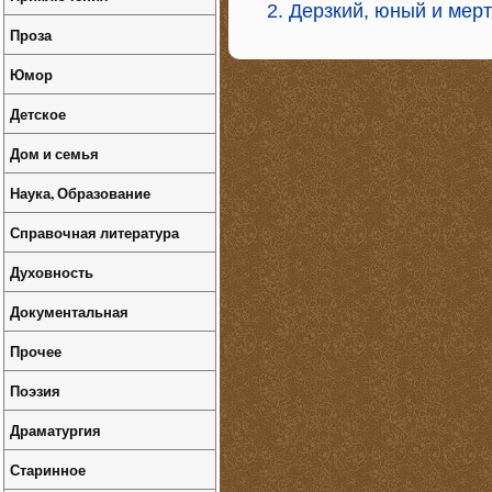
2. Дерзкий, юный и мер
Проза
Юмор
Детское
Дом и семья
Наука, Образование
Справочная литература
Духовность
Документальная
Прочее
Поэзия
Драматургия
Старинное