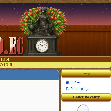
Ю
Я
Э
Ю
Я
Вход
🔐 Войти
📝 Регистрация
Поиск по сайту