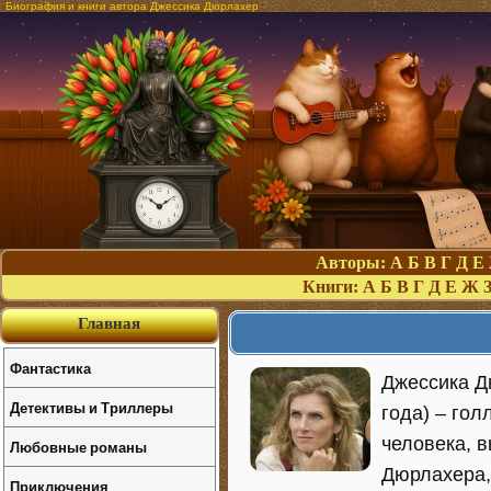
Биография и книги автора Джессика Дюрлахер
Авторы:
А
Б
В
Г
Д
Е
Книги:
А
Б
В
Г
Д
Е
Ж
Главная
Фантастика
Джессика Д
Детективы и Триллеры
года) – гол
человека, 
Любовные романы
Дюрлахера,
Приключения