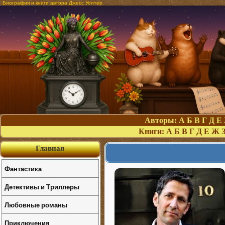
Биография и книги автора Джесс Уолтер
Авторы:
А
Б
В
Г
Д
Е
Книги:
А
Б
В
Г
Д
Е
Ж
Главная
Фантастика
Детективы и Триллеры
Любовные романы
Приключения