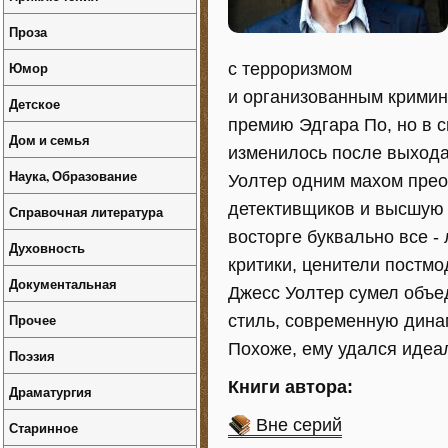
Проза
Юмор
с терроризмом
и организованным кримин
Детское
премию Эдгара По, но в с
Дом и семья
изменилось после выхода 
Наука, Образование
Уолтер одним махом прео
детективщиков и высшую 
Справочная литература
восторге буквально все 
Духовность
критики, ценители постмо
Документальная
Джесс Уолтер сумел объе
Прочее
стиль, современную дина
Похоже, ему удался идеа
Поэзия
Книги автора:
Драматургия
Вне серий
Старинное