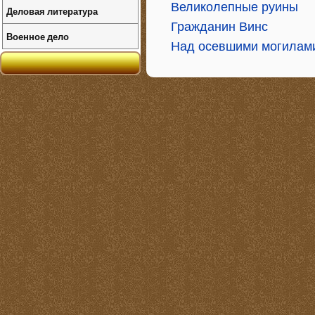
Великолепные руины
Деловая литература
Гражданин Винс
Военное дело
Над осевшими могилам