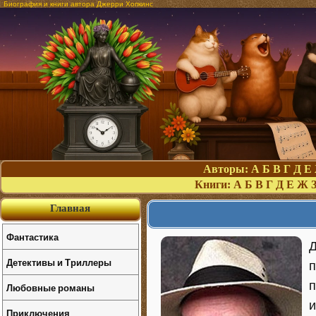
Биография и книги автора Джерри Хопкинс
Авторы:
А
Б
В
Г
Д
Е
Книги:
А
Б
В
Г
Д
Е
Ж
Главная
Фантастика
Д
Детективы и Триллеры
п
п
Любовные романы
и
Приключения