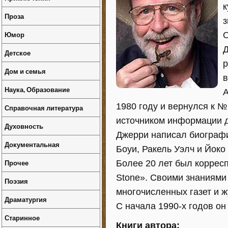
к
Проза
з
Юмор
О
Д
Детское
р
Дом и семья
в
Наука, Образование
A
1980 году и вернулся к №
Справочная литература
источником информации 
Духовность
Джерри написал биограф
Документальная
Боуи, Ракель Уэлч и Йоко
Прочее
Более 20 лет был коррес
Stone». Своими знаниями 
Поэзия
многочисленных газет и ж
Драматургия
С начала 1990-х годов он
Старинное
Книги автора: