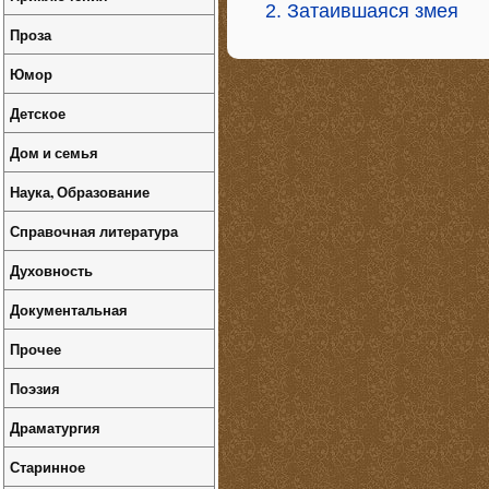
2. Затаившаяся змея
Проза
Юмор
Детское
Дом и семья
Наука, Образование
Справочная литература
Духовность
Документальная
Прочее
Поэзия
Драматургия
Старинное