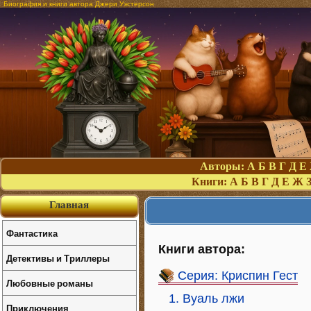
Биография и книги автора Джери Уэстерсон
Авторы:
А
Б
В
Г
Д
Е
Книги:
А
Б
В
Г
Д
Е
Ж
Главная
Фантастика
Книги автора:
Детективы и Триллеры
Серия: Криспин Гест
Любовные романы
1. Вуаль лжи
Приключения