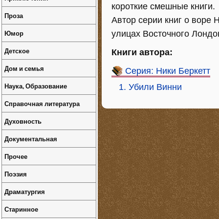
короткие смешные книги.
Проза
Автор серии книг о воре 
Юмор
улицах Восточного Лондо
Детское
Книги автора:
Дом и семья
Серия: Ники Беркетт
Наука, Образование
1. Убили Винни
Справочная литература
Духовность
Документальная
Прочее
Поэзия
Драматургия
Старинное