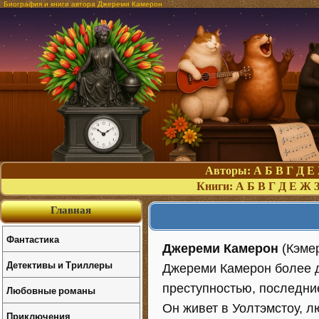
Биография и книги автора Джереми Камерон
Авторы:
А
Б
В
Г
Д
Е
Книги:
А
Б
В
Г
Д
Е
Ж
Главная
Фантастика
Джереми Камерон
(Кэмер
Детективы и Триллеры
Джереми Камерон более д
преступностью, последни
Любовные романы
Он живет в Уолтэмстоу, 
Приключения