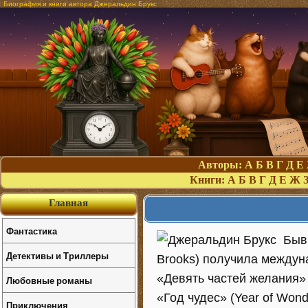
Биография и книги автора Джеральдин Брукс
Авторы:
А
Б
В
Г
Д
Е
Книги:
А
Б
В
Г
Д
Е
Ж
Главная
Фантастика
Быв
Детективы и Триллеры
Brooks) получила междун
«Девять частей желания» (
Любовные романы
«Год чудес» (Year of Won
Приключения