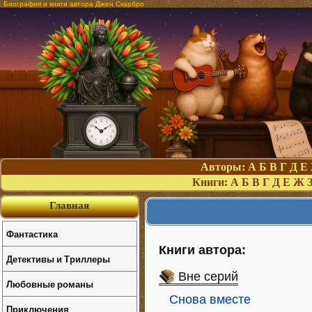
Биография и книги автора Джен Скарбро
Авторы:
А
Б
В
Г
Д
Е
Книги:
А
Б
В
Г
Д
Е
Ж
Главная
Фантастика
Книги автора:
Детективы и Триллеры
Вне серий
Любовные романы
Снова вместе
Приключения