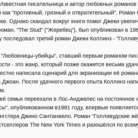
. Известная писательница и автор любовных романов
 как "противный, грязный и отвратительный". Роман
е. Однако скандал вокруг книги помог Джеки увели
оман, "The Stud" ("Жеребец"), был опубликован в 19
у последовал третий роман Джеки Коллинз - "Голливу
 "Любовницы-убийцы", ставший первым романом пис
сти - это жанр, который позже окажется весьма уда
естно написала сценарий для экранизации её романа
а Джоан. После удачного первого опыта Коллинз нап
м.
 её семья переехали в Лос-Анджелес на постоянное 
", опубликованном в1981 году, впервые появляетс
ангстера Джино Сантанжело. Роман "Голливудские жё
стселлеров The New York Times и разошёлся по всем