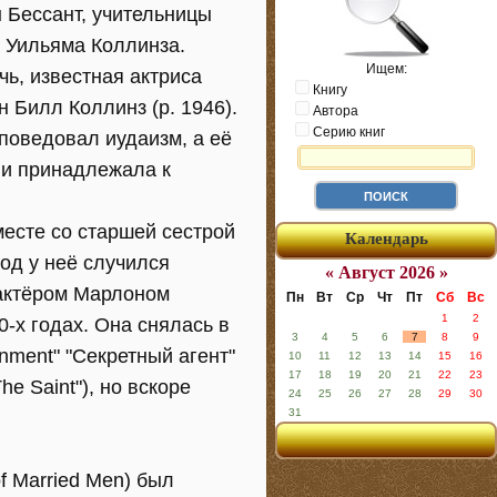
 Бессант, учительницы
а Уильяма Коллинза.
Ищем:
ь, известная актриса
Книгу
н Билл Коллинз (р. 1946).
Автора
Серию книг
поведовал иудаизм, а её
 и принадлежала к
месте со старшей сестрой
Календарь
иод у неё случился
« Август 2026 »
 актёром Марлоном
Пн
Вт
Ср
Чт
Пт
Сб
Вс
1
2
0-х годах. Она снялась в
3
4
5
6
7
8
9
nment" "Секретный агент"
10
11
12
13
14
15
16
17
18
19
20
21
22
23
he Saint"), но вскоре
24
25
26
27
28
29
30
31
f Married Men) был