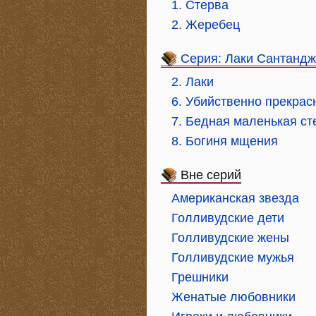
1. Стерва
2. Жеребец
Серия: Лаки Сантанд
2. Лаки
6. Убийственно прекрас
7. Бедная маленькая ст
8. Богиня мщения
Вне серий
Американская звезда
Голливудские дети
Голливудские жены
Голливудские мужья
Грешники
Женатые любовники