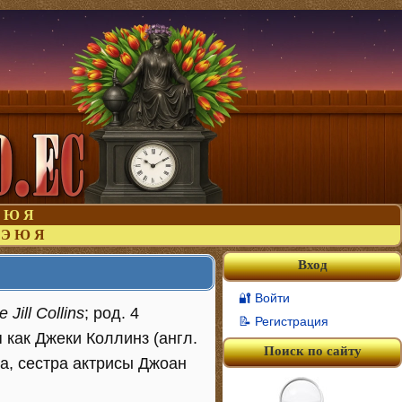
Ю
Я
Э
Ю
Я
Вход
🔐 Войти
 Jill Collins
; род. 4
📝 Регистрация
 как Джеки Коллинз (англ.
Поиск по сайту
ца, сестра актрисы Джоан