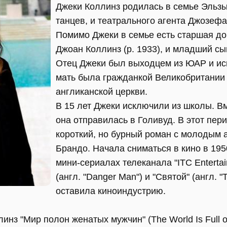
Джеки Коллинз родилась в семье Эльзы
танцев, и театрального агента Джозеф
Помимо Джеки в семье есть старшая доч
Джоан Коллинз (р. 1933), и младший сы
Отец Джеки был выходцем из ЮАР и ис
мать была гражданкой Великобритании
англиканской церкви.
В 15 лет Джеки исключили из школы. В
она отправилась в Голивуд. В этот пер
короткий, но бурный роман с молодым
Брандо. Начала сниматься в кино в 195
мини-сериалах телеканала "ITC Entertai
(англ. "Danger Man") и "Святой" (англ. "T
оставила киноиндустрию.
нз "Мир полон женатых мужчин" (The World Is Full o