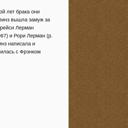
ой лет брака они
ллинз вышла замуж за
Трейси Лерман
67) и Рори Лерман (р.
инз написала и
чилась с Фрэнком