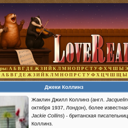
оры:
А
Б
В
Г
Д
Е
Ж
З
И
Й
К
Л
М
Н
О
П
Р
С
Т
У
Ф
Х
Ч
Ш
Ы
Э
:
А
Б
В
Г
Д
Е
Ж
З
И
Й
К
Л
М
Н
О
П
Р
С
Т
У
Ф
Х
Ц
Ч
Ш
Щ
Ы
Джеки Коллинз
Жаклин Джилл Коллинз (англ.
Jacqueline
октября 1937, Лондон), более известная
Jackie Collins
) - британская писательни
Коллинз.