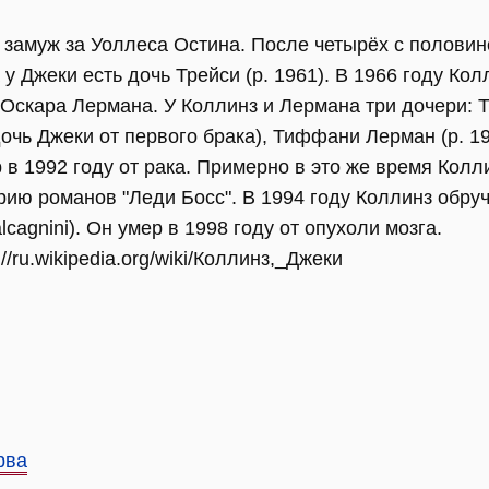
 замуж за Уоллеса Остина. После четырёх с половин
 у Джеки есть дочь Трейси (р. 1961). В 1966 году Ко
 Оскара Лермана. У Коллинз и Лермана три дочери: 
чь Джеки от первого брака), Тиффани Лерман (р. 19
 в 1992 году от рака. Примерно в это же время Колл
рию романов "Леди Босс". В 1994 году Коллинз обру
lcagnini). Он умер в 1998 году от опухоли мозга.
//ru.wikipedia.org/wiki/Коллинз,_Джеки
рва