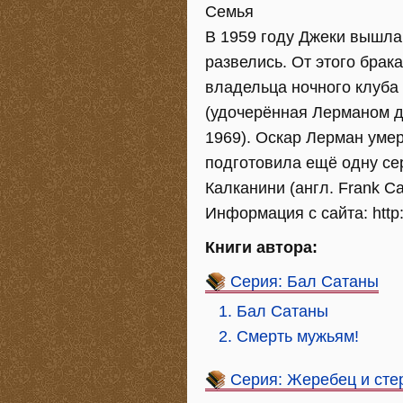
Семья
В 1959 году Джеки вышла
развелись. От этого брака
владельца ночного клуба
(удочерённая Лерманом до
1969). Оскар Лерман умер
подготовила ещё одну се
Калканини (англ. Frank Ca
Информация с сайта: http:
Книги автора:
Серия: Бал Сатаны
1. Бал Сатаны
2. Смерть мужьям!
Серия: Жеребец и сте