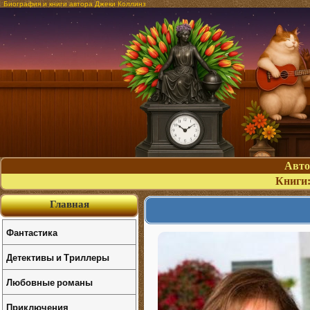
Биография и книги автора Джеки Коллинз
Авт
Книги
Главная
Фантастика
Детективы и Триллеры
Любовные романы
Приключения