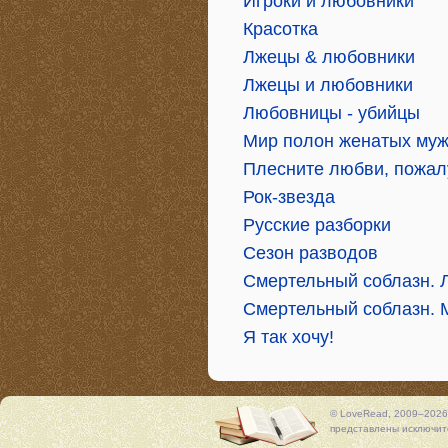
Игроки и любовники
Красотка
Лжецы & любовники
Лжецы и любовники
Любовницы - убийцы
Мир полон женатых му
Плесните любви, пожал
Рок-звезда
Русские разборки
Сезон разводов
Смертельный соблазн. 
Смертельный соблазн. 
Я так хочу!
© LoveRead, 2009–2026
представлены исключите