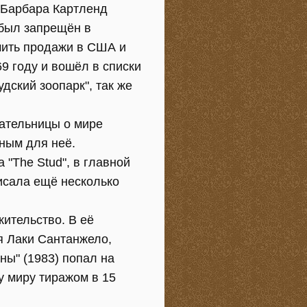
 Барбара Картленд
 был запрещён в
чить продажи в США и
69 году и вошёл в списки
дский зоопарк", так же
ательницы о мире
чным для неё.
 "The Stud", в главной
исала ещё несколько
жительство. В её
я Лаки Сантанжело,
ны" (1983) попал на
у миру тиражом в 15