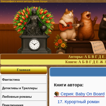
Биография и книги автора Джеки Браун
Авторы:
А
Б
В
Г
Д
Е
Книги:
А
Б
В
Г
Д
Е
Ж
Главная
Фантастика
Книги автора:
Детективы и Триллеры
Серия: Baby On Board
Любовные романы
17. Курортный роман
Приключения