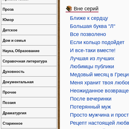
Вне серий
Проза
Ближе к сердцу
Юмор
Большая буква "Л"
Детское
Все позволено
Дом и семья
Если кольцо подойдет
И все-таки вместе!
Наука, Образование
Лучшая из лучших
Справочная литература
Любимцы публики
Духовность
Медовый месяц в Греци
Документальная
Меня хранит твоя любо
Неожиданное возвраще
Прочее
После вечеринки
Поэзия
Потерянный муж
Драматургия
Просто мужчина и прос
Рецепт настоящей люб
Старинное