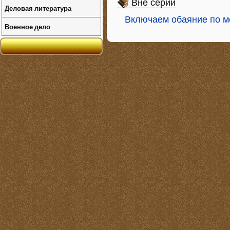
Вне серий
Деловая литература
Включаем обаяние по м
Военное дело