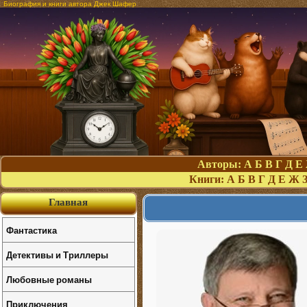
Биография и книги автора Джек Шафер
Авторы:
А
Б
В
Г
Д
Е
Книги:
А
Б
В
Г
Д
Е
Ж
Главная
Фантастика
Детективы и Триллеры
Любовные романы
Приключения