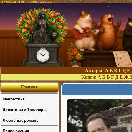
Биография и книги автора Джек Лэнс
Авторы:
А
Б
В
Г
Д
Е
Книги:
А
Б
В
Г
Д
Е
Ж
Главная
Фантастика
Детективы и Триллеры
Любовные романы
Приключения