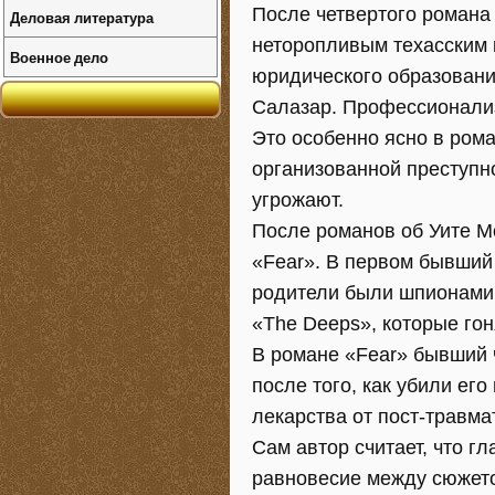
После четвертого романа
Деловая литература
неторопливым техасским 
Военное дело
юридического образовани
Салазар. Профессионализ
Это особенно ясно в ром
организованной преступно
угрожают.
После романов об Уите М
«Fear». В первом бывший 
родители были шпионами.
«The Deeps», которые гон
В романе «Fear» бывший 
после того, как убили ег
лекарства от пост-травма
Сам автор считает, что гл
равновесие между сюжето