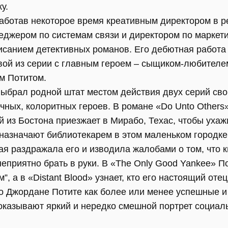
у.
аботав некоторое время креативным директором в р
еджером по системам связи и директором по маркети
исанием детективных романов. Его дебютная работа 
вой из серии с главным героем – сыщиком-любителе
м Потитом.
ыбрал родной штат местом действия двух серий сво
чных, колоритных героев. В романе «Do Unto Others
 из Бостона приезжает в Мирабо, Техас, чтобы ухаж
назначают библиотекарем в этом маленьком городке
я раздражала его и изводила жалобами о том, что к
неприятно брать в руки. В «The Only Good Yankee» По
 а в «Distant Blood» узнает, кто его настоящий отец
 Джордане Потите как более или менее успешные и о
оказывают яркий и нередко смешной портрет социал