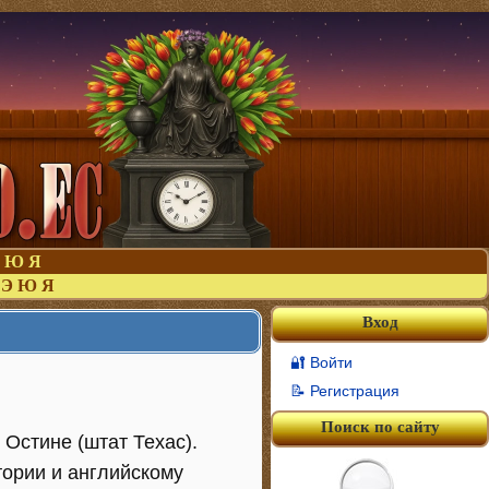
Ю
Я
Э
Ю
Я
Вход
🔐 Войти
📝 Регистрация
Поиск по сайту
Остине (штат Техас).
тории и английскому