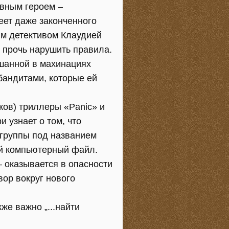
авным героем –
еет даже законченного
им детективом Клаудией
 прочь нарушить правила.
ешанной в махинациях
 бандитами, которые ей
ков) триллеры «Panic» и
 узнает о том, что
группы под названием
ый компьютерный файл.
 оказывается в опасности
вор вокруг нового
же важно „...найти