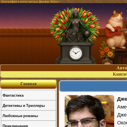
Биография и книги автора Джефф Эбботт
Авт
Книги
Главная
Фантастика
Дже
Детективы и Триллеры
Аме
Дже
Любовные романы
Око
Приключения