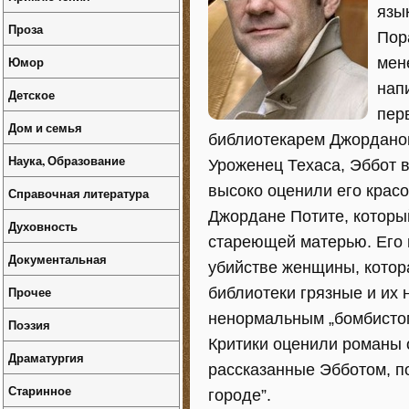
язык
Проза
Пор
Юмор
мен
нап
Детское
пер
Дом и семья
библиотекарем Джордано
Наука, Образование
Уроженец Техаса, Эббот в
высоко оценили его красо
Справочная литература
Джордане Потите, который
Духовность
стареющей матерью. Его 
Документальная
убийстве женщины, котора
Прочее
библиотеки грязные и их 
ненормальным „бомбистом”,
Поэзия
Критики оценили романы о
Драматургия
рассказанные Эбботом, п
Старинное
городе”.