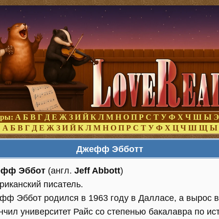
оры:
А
Б
В
Г
Д
Е
Ж
З
И
Й
К
Л
М
Н
О
П
Р
С
Т
У
Ф
Х
Ч
Ш
Ы
Э
:
А
Б
В
Г
Д
Е
Ж
З
И
Й
К
Л
М
Н
О
П
Р
С
Т
У
Ф
Х
Ц
Ч
Ш
Щ
Ы
Джефф Эбботт
фф Эббот
(англ.
Jeff Abbott
)
риканский писатель.
фф Эббот родился в 1963 году в Далласе, а вырос в 
нчил университет Райс со степенью бакалавра по ис