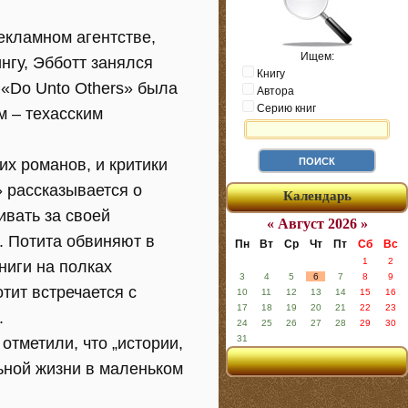
екламном агентстве,
Ищем:
нгу, Эбботт занялся
Книгу
«Do Unto Others» была
Автора
Серию книг
м – техасским
их романов, и критики
» рассказывается о
Календарь
ивать за своей
« Август 2026 »
. Потита обвиняют в
Пн
Вт
Ср
Чт
Пт
Сб
Вс
1
2
ниги на полках
3
4
5
6
7
8
9
тит встречается с
10
11
12
13
14
15
16
17
18
19
20
21
22
23
.
24
25
26
27
28
29
30
31
тметили, что „истории,
ьной жизни в маленьком