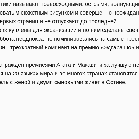
итики называют превосходными: острыми, волнующи
ловатым сюжетным рисунком и совершенно неожидан
ервых страниц и не отпускают до последней.
ion» куплены для экранизации и по ним сделаны сцен
бота неоднократно номинировались на самые прест
Он - трехкратный номинант на премию «Эдгара По» 
награжден премиеями Агата и Макавити за лучшую пе
 на 20 языках мира и во многох странах становятся
ель с женой и двумя сыновьями живет в Остине.