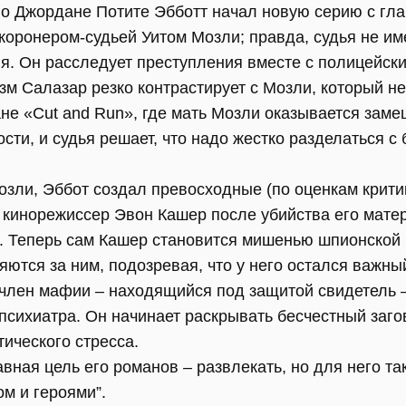
 о Джордане Потите Эбботт начал новую серию с гл
коронером-судьей Уитом Мозли; правда, судья не им
я. Он расследует преступления вместе с полицейск
м Салазар резко контрастирует с Мозли, который не
ане «Cut and Run», где мать Мозли оказывается зам
сти, и судья решает, что надо жестко разделаться с
озли, Эббот создал превосходные (по оценкам крити
кинорежиссер Эвон Кашер после убийства его матери
 Теперь сам Кашер становится мишенью шпионской 
яются за ним, подозревая, что у него остался важн
член мафии – находящийся под защитой свидетель –
о психиатра. Он начинает раскрывать бесчестный заго
тического стресса.
авная цель его романов – развлекать, но для него так
м и героями”.