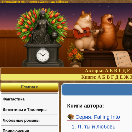
Биография и книги автора Джасинда Уайлдер
Авторы:
А
Б
В
Г
Д
Е
Книги:
А
Б
В
Г
Д
Е
Ж
Главная
Фантастика
Книги автора:
Детективы и Триллеры
Серия: Falling Into
Любовные романы
1. Я, ты и любовь
Приключения