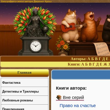
Биография и книги автора Джаннет Кросс
Авторы:
А
Б
В
Г
Д
Е
Книги:
А
Б
В
Г
Д
Е
Ж
Главная
Фантастика
Книги автора:
Детективы и Триллеры
Вне серий
Любовные романы
Право на счастье
Приключения