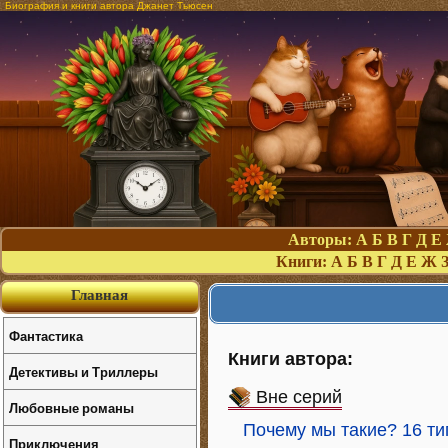
Биография и книги автора Джанет Тьюсен
Авторы:
А
Б
В
Г
Д
Е
Книги:
А
Б
В
Г
Д
Е
Ж
Главная
Фантастика
Книги автора:
Детективы и Триллеры
Вне серий
Любовные романы
Почему мы такие? 16 ти
Приключения