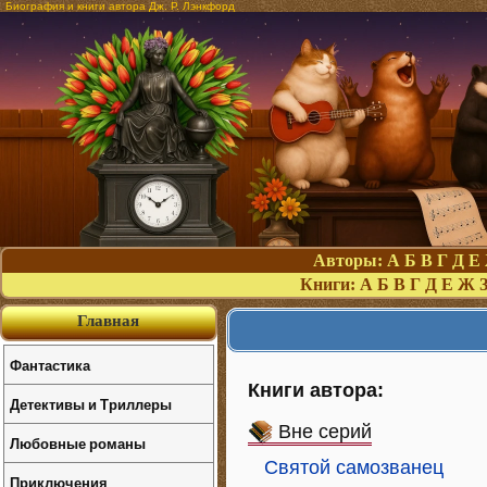
Биография и книги автора Дж. Р. Лэнкфорд
Авторы:
А
Б
В
Г
Д
Е
Книги:
А
Б
В
Г
Д
Е
Ж
Главная
Фантастика
Книги автора:
Детективы и Триллеры
Вне серий
Любовные романы
Святой самозванец
Приключения