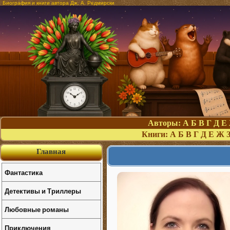
Биография и книги автора Дж. А. Редмирски
Авторы:
А
Б
В
Г
Д
Е
Книги:
А
Б
В
Г
Д
Е
Ж
Главная
Фантастика
Детективы и Триллеры
Любовные романы
Приключения