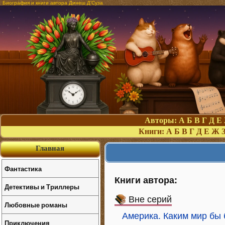
Биография и книги автора Динеш Д’Суза
Авторы:
А
Б
В
Г
Д
Е
Книги:
А
Б
В
Г
Д
Е
Ж
Главная
Фантастика
Книги автора:
Детективы и Триллеры
Вне серий
Любовные романы
Америка. Каким мир бы 
Приключения