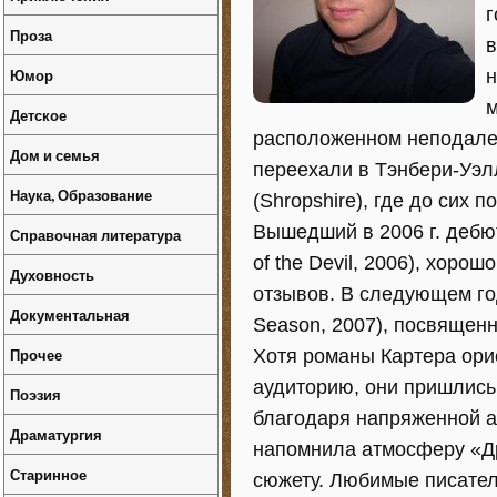
г
Проза
в
Юмор
н
м
Детское
расположенном неподалеку
Дом и семья
переехали в Тэнбери-Уэл
Наука, Образование
(Shropshire), где до сих 
Вышедший в 2006 г. дебю
Справочная литература
of the Devil, 2006), хор
Духовность
отзывов. В следующем го
Документальная
Season, 2007), посвящен
Прочее
Хотя романы Картера ори
аудиторию, они пришлись
Поэзия
благодаря напряженной а
Драматургия
напомнила атмосферу «Др
Старинное
сюжету. Любимые писател