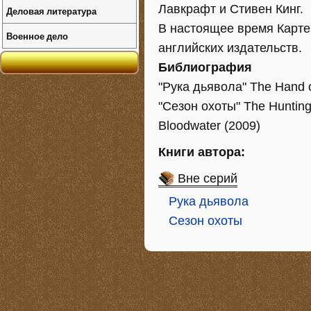
Лавкрафт и Стивен Кинг.
Деловая литература
В настоящее время Картер
Военное дело
английских издательств.
Библиография
"Рука дьявола" The Hand of
"Сезон охоты" The Huntin
Bloodwater (2009)
Книги автора:
Вне серий
Рука дьявола
Сезон охоты