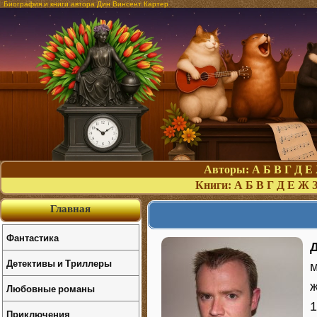
Биография и книги автора Дин Винсент Картер
Авторы:
А
Б
В
Г
Д
Е
Книги:
А
Б
В
Г
Д
Е
Ж
Главная
Фантастика
Детективы и Триллеры
м
ж
Любовные романы
1
Приключения