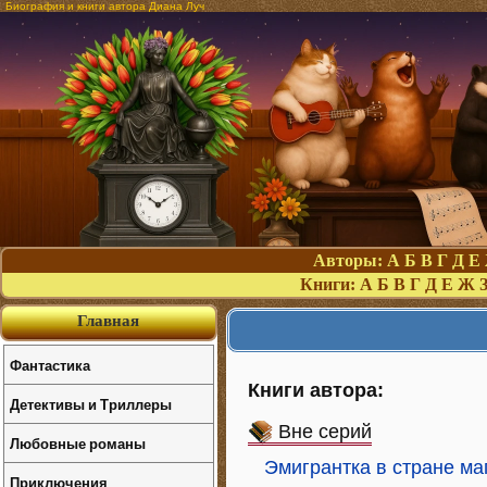
Биография и книги автора Диана Луч
Авторы:
А
Б
В
Г
Д
Е
Книги:
А
Б
В
Г
Д
Е
Ж
Главная
Фантастика
Книги автора:
Детективы и Триллеры
Вне серий
Любовные романы
Эмигрантка в стране ма
Приключения