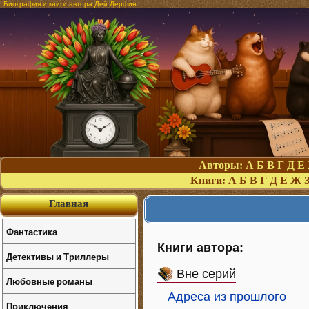
Биография и книги автора Дей Дерфин
Авторы:
А
Б
В
Г
Д
Е
Книги:
А
Б
В
Г
Д
Е
Ж
Главная
Фантастика
Книги автора:
Детективы и Триллеры
Вне серий
Любовные романы
Адреса из прошлого
Приключения