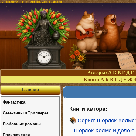
Биография и книги автора Дэвид Уилсон
Авторы:
А
Б
В
Г
Д
Е
Книги:
А
Б
В
Г
Д
Е
Ж
Главная
Фантастика
Книги автора:
Детективы и Триллеры
Серия: Шерлок Холмс
Любовные романы
Шерлок Холмс и дело о
Приключения