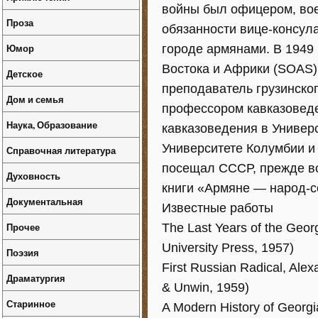
войны был офицером, во
Проза
обязанности вице-консула
Юмор
городе армянами. В 1949
Востока и Африки (SOAS)
Детское
преподаватель грузинского
Дом и семья
профессором кавказовед
Наука, Образование
кавказоведения в Универ
Университете Колумбии и
Справочная литература
посещал СССР, прежде вс
Духовность
книги «Армяне — народ-с
Документальная
Известные работы
Прочее
The Last Years of the Geo
University Press, 1957)
Поэзия
First Russian Radical, Ale
Драматургия
& Unwin, 1959)
Старинное
A Modern History of Georgi