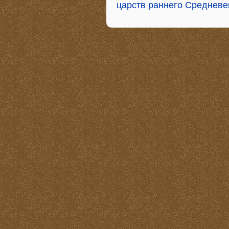
царств раннего Средневе