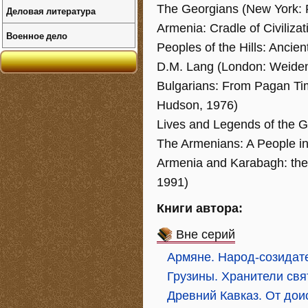
The Georgians (New York: 
Деловая литература
Armenia: Cradle of Civiliza
Военное дело
Peoples of the Hills: Anci
D.M. Lang (London: Weiden
Bulgarians: From Pagan T
Hudson, 1976)
Lives and Legends of the G
The Armenians: A People in
Armenia and Karabagh: the 
1991)
Книги автора:
Вне серий
Армяне. Народ-созидат
Грузины. Хранители св
Древний Кавказ. От дои