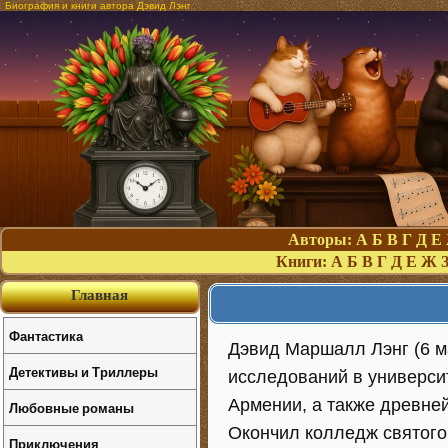
Биография и книги автора Дэвид Лэнг
Авторы:
А
Б
В
Г
Д
Е
Книги:
А
Б
В
Г
Д
Е
Ж
Главная
Фантастика
Дэвид Маршалл Лэнг (6 ма
Детективы и Триллеры
исследований в университ
Армении, а также древне
Любовные романы
Окончил колледж святого
Приключения