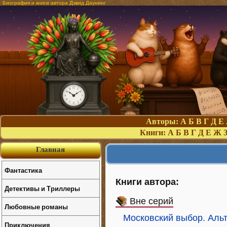
Биография и книги автора Дэвид Даунинг
Авторы:
А
Б
В
Г
Д
Е
Книги:
А
Б
В
Г
Д
Е
Ж
Главная
Фантастика
Книги автора:
Детективы и Триллеры
Вне серий
Любовные романы
Московский выбор. Аль
Приключения