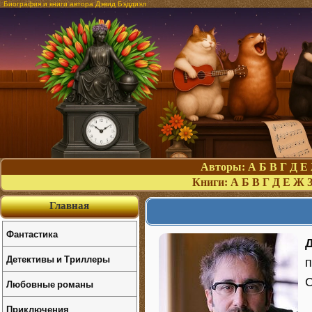
Биография и книги автора Дэвид Бэддиэл
Авторы:
А
Б
В
Г
Д
Е
Книги:
А
Б
В
Г
Д
Е
Ж
Главная
Фантастика
Детективы и Триллеры
п
Любовные романы
Приключения