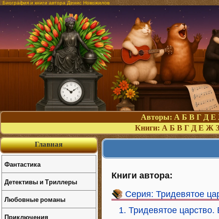
Биография и книги автора Денис Новожилов
Авторы:
А
Б
В
Г
Д
Е
Книги:
А
Б
В
Г
Д
Е
Ж
Главная
Фантастика
Книги автора:
Детективы и Триллеры
Серия: Тридевятое ца
Любовные романы
1. Тридевятое царство. 
Приключения