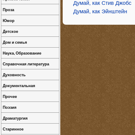
Думай, как Стив Джобс
Проза
Думай, как Эйнштейн
Юмор
Детское
Дом и семья
Наука, Образование
Справочная литература
Духовность
Документальная
Прочее
Поэзия
Драматургия
Старинное