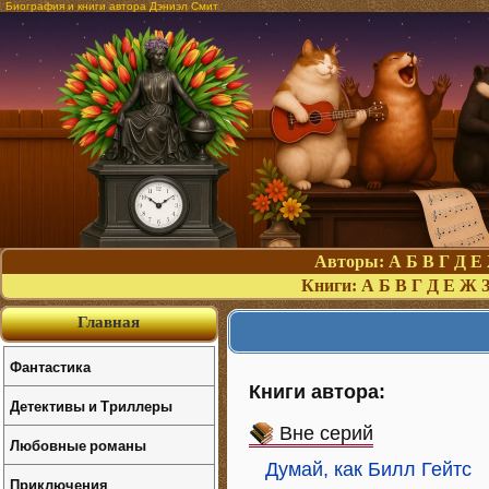
Биография и книги автора Дэниэл Смит
Авторы:
А
Б
В
Г
Д
Е
Книги:
А
Б
В
Г
Д
Е
Ж
Главная
Фантастика
Книги автора:
Детективы и Триллеры
Вне серий
Любовные романы
Думай, как Билл Гейтс
Приключения