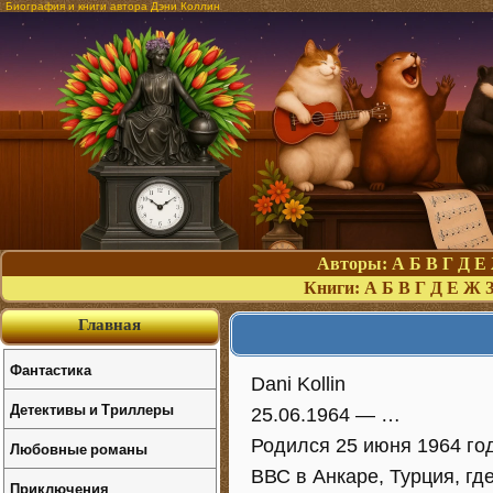
Биография и книги автора Дэни Коллин
Авторы:
А
Б
В
Г
Д
Е
Книги:
А
Б
В
Г
Д
Е
Ж
Главная
Фантастика
Dani Kollin
Детективы и Триллеры
25.06.1964 — …
Родился 25 июня 1964 го
Любовные романы
ВВС в Анкаре, Турция, гд
Приключения