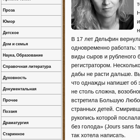
т
Проза
Н
Юмор
и
н
Детское
В 17 лет Дельфин вернула
Дом и семья
одновременно работать: 
Наука, Образование
виды сыров и рубленого б
регистратором. Несколько
Справочная литература
дабы не расти дальше. В
Духовность
что однажды напишет об э
Документальная
не столь сложна, возобно
Прочее
встретила Большую Любов
странных детей. Смиривши
Поэзия
рукопись которой послала
Драматургия
без голода» (Jours sans fa
Старинное
так хотела написать.