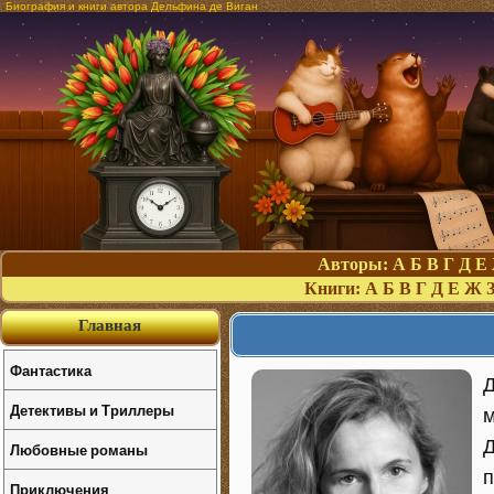
Биография и книги автора Дельфина де Виган
Авторы:
А
Б
В
Г
Д
Е
Книги:
А
Б
В
Г
Д
Е
Ж
Главная
Фантастика
Д
Детективы и Триллеры
м
Д
Любовные романы
п
Приключения