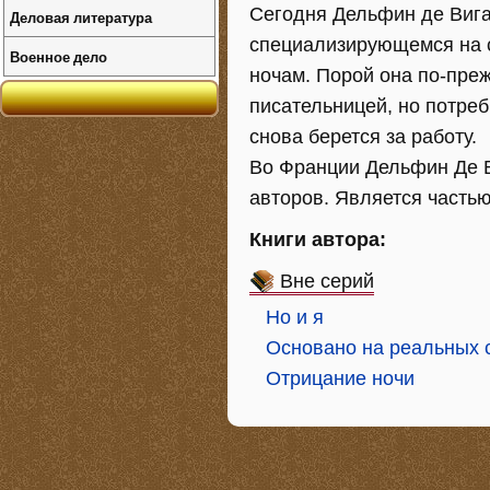
Сегодня Дельфин де Вига
Деловая литература
специализирующемся на с
Военное дело
ночам. Порой она по-пре
писательницей, но потреб
снова берется за работу.
Во Франции Дельфин Де В
авторов. Является частью
Книги автора:
Вне серий
Но и я
Основано на реальных 
Отрицание ночи