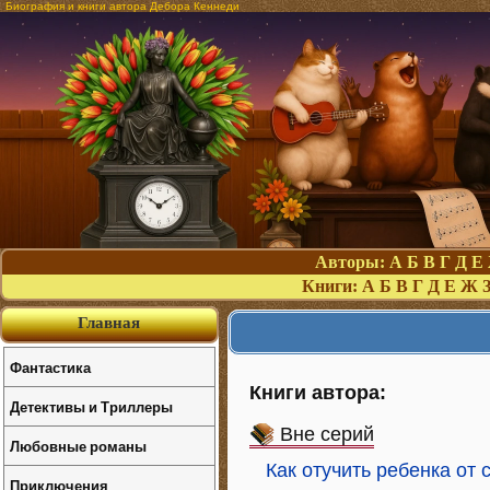
Биография и книги автора Дебора Кеннеди
Авторы:
А
Б
В
Г
Д
Е
Книги:
А
Б
В
Г
Д
Е
Ж
Главная
Фантастика
Книги автора:
Детективы и Триллеры
Вне серий
Любовные романы
Как отучить ребенка от
Приключения