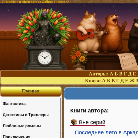
Биография и книги автора Дайрдре Парселл
Авторы:
А
Б
В
Г
Д
Е
Книги:
А
Б
В
Г
Д
Е
Ж
Главная
Фантастика
Книги автора:
Детективы и Триллеры
Вне серий
Любовные романы
Последнее лето в Арка
Приключения