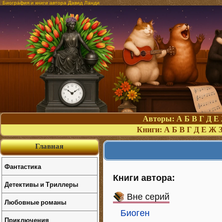
Биография и книги автора Давид Ланди
Авторы:
А
Б
В
Г
Д
Е
Книги:
А
Б
В
Г
Д
Е
Ж
Главная
Фантастика
Книги автора:
Детективы и Триллеры
Вне серий
Любовные романы
Биоген
Приключения