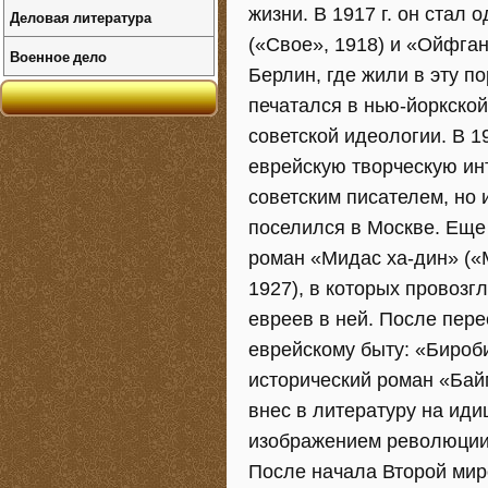
жизни. В 1917 г. он стал
Деловая литература
(«Свое», 1918) и «Ойфган
Военное дело
Берлин, где жили в эту п
печатался в нью-йоркской
советской идеологии. В 1
еврейскую творческую ин
советским писателем, но и
поселился в Москве. Еще
роман «Мидас ха-дин» («М
1927), в которых провоз
евреев в ней. После пер
еврейскому быту: «Бироби
исторический роман «Бай
внес в литературу на иди
изображением революции 1
После начала Второй мир