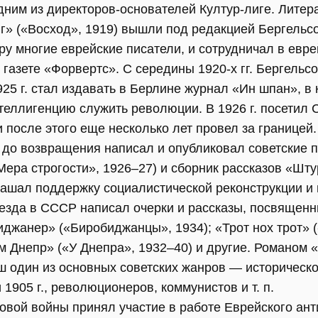
 одним из директоров-основателей Култур-лиге. Лите
г» («Восход», 1919) вышли под редакцией Бергельсон
ору многие еврейские писатели, и сотрудничал в евр
 газете «Форвертс». С середины 1920-х гг. Бергельсо
925 г. стал издавать в Берлине журнал «Ин шпан», в
теллигенцию служить революции. В 1926 г. посетил
 после этого еще несколько лет провел за границей.
 до возвращения написал и опубликовал советские 
ера строгости», 1926–27) и сборник рассказов «Шту
глашал поддержку социалистической реконструкции и
еезда в СССР написал очерки и рассказы, посвященн
джанер» («Биробиджанцы», 1934); «Трот нох трот» (
м Днепр» («У Днепра», 1932–40) и другие. Романом 
ш один из основных советских жанров — историческ
905 г., революционеров, коммунистов и т. п.
овой войны принял участие в работе Еврейского ант