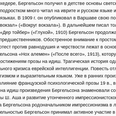
хедере, Бергельсон получил в детстве основы светс
подростком много читал на иврите и русском языке и
языках. В 1909 г. он опубликовал в Варшаве свою п
вокзал» («Вокруг вокзала»). В дальнейшем писал то
«Дер тойбер» («Глухой», 1910) Бергельсон продол
предшественников. Обостренное внимание к простому
отест против равнодушия и черствости лежат в осно
ельсона «Нох алемен» («После всего», 1913), котор
остижениям прозы на идиш. Трагическая история од
ьного кризиса еврейской интеллигенции. Повесть о
огизмом и выразительным языком. Уже в ранних про
лияние французской психологической прозы 19 в., в
 на идиш произведения Бергельсона знаменовали со
 Ш. Аша и развитие утонченного импрессионистского
ла Бергельсона родоначальником импрессионизма в л
тельностью Бергельсон принимал активное участие в