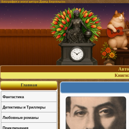
Биография и книги автора Давид Бергельсон
Авт
Книги
Главная
Фантастика
Детективы и Триллеры
Любовные романы
Приключения