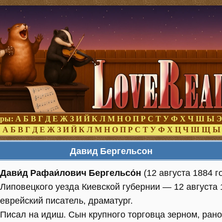
оры:
А
Б
В
Г
Д
Е
Ж
З
И
Й
К
Л
М
Н
О
П
Р
С
Т
У
Ф
Х
Ч
Ш
Ы
Э
:
А
Б
В
Г
Д
Е
Ж
З
И
Й
К
Л
М
Н
О
П
Р
С
Т
У
Ф
Х
Ц
Ч
Ш
Щ
Ы
Давид Бергельсон
Дави́д Рафаи́лович Бергельсо́н
(12 августа 1884 
Липовецкого уезда Киевской губернии — 12 августа 1
еврейский писатель, драматург.
Писал на идиш. Сын крупного торговца зерном, рано