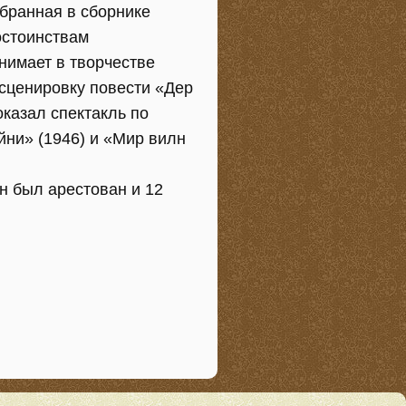
обранная в сборнике
остоинствам
нимает в творчестве
нсценировку повести «Дер
оказал спектакль по
йни» (1946) и «Мир вилн
н был арестован и 12