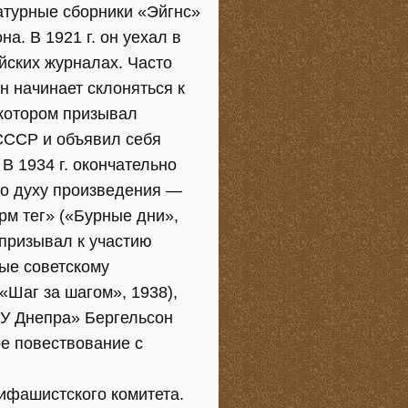
ратурные сборники «Эйгнс»
а. В 1921 г. он уехал в
ейских журналах. Часто
н начинает склоняться к
 котором призывал
 СССР и объявил себя
 В 1934 г. окончательно
по духу произведения —
рм тег» («Бурные дни»,
 призывал к участию
ые советскому
«Шаг за шагом», 1938),
«У Днепра» Бергельсон
ое повествование с
ифашистского комитета.