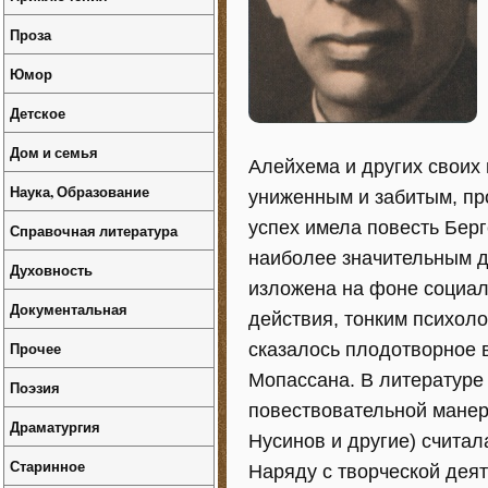
Проза
Юмор
Детское
Дом и семья
Алейхема и других своих 
Наука, Образование
униженным и забитым, пр
успех имела повесть Берг
Справочная литература
наиболее значительным д
Духовность
изложена на фоне социал
Документальная
действия, тонким психол
Прочее
сказалось плодотворное в
Мопассана. В литературе
Поэзия
повествовательной манеры
Драматургия
Нусинов и другие) счита
Старинное
Наряду с творческой дея