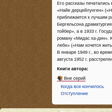
Его рассказы печатались 
«Найе дерцейлунген» («Н
приближается к лучшим р
Бергельсона драматургия.
тойбер», а в 1933 г. Гос
роману «Мидас ха-дин». 
лебн» («Нам хочется жить
В январе 1949 г., во вре
августа 1952 г. расстреля
Книги автора:
Вне серий
Когда все кончилось
Отступление