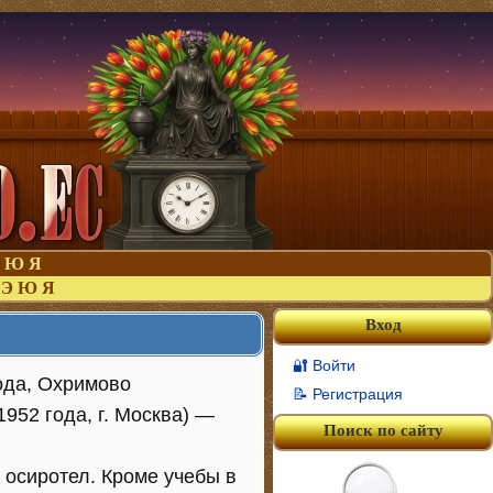
Ю
Я
Э
Ю
Я
Вход
🔐 Войти
года, Охримово
📝 Регистрация
952 года, г. Москва) —
Поиск по сайту
 осиротел. Кроме учебы в