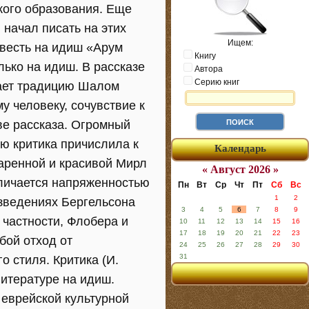
кого образования. Еще
 начал писать на этих
Ищем:
овесть на идиш «Арум
Книгу
лько на идиш. В рассказе
Автора
Серию книг
жает традицию Шалом
 человеку, сочувствие к
ве рассказа. Огромный
ую критика причислила к
Календарь
аренной и красивой Мирл
« Август 2026 »
тличается напряженностью
Пн
Вт
Ср
Чт
Пт
Сб
Вс
1
2
изведениях Бергельсона
3
4
5
6
7
8
9
 частности, Флобера и
10
11
12
13
14
15
16
17
18
19
20
21
22
23
бой отход от
24
25
26
27
28
29
30
31
 стиля. Критика (И.
итературе на идиш.
 еврейской культурной