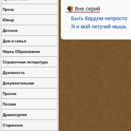
Вне серий
Проза
Быть бардом непросто
Юмор
Я и мой летучий мышь
Детское
Дом и семья
Наука, Образование
Справочная литература
Духовность
Документальная
Прочее
Поэзия
Драматургия
Старинное