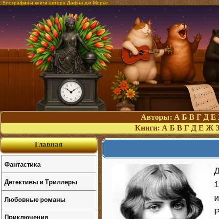
Биография и книги автора Дафна дю Морье
Авторы:
А
Б
В
Г
Д
Е
Книги:
А
Б
В
Г
Д
Е
Ж
Главная
Фантастика
Д
Детективы и Триллеры
1
и
Любовные романы
Р
Приключения