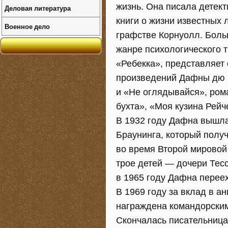
жизнь. Она писала детек
Деловая литература
книги о жизни известных 
Военное дело
графстве Корнуолл. Бол
жанре психологического 
«Ребекка», представляет
произведений Дафны дю 
и «Не оглядывайся», рома
бухта», «Моя кузина Рейч
В 1932 году Дафна вышла
Браунинга, который полу
во время Второй мировой
трое детей — дочери Тес
в 1965 году Дафна переех
В 1969 году за вклад в 
награждена командорским
Скончалась писательница 