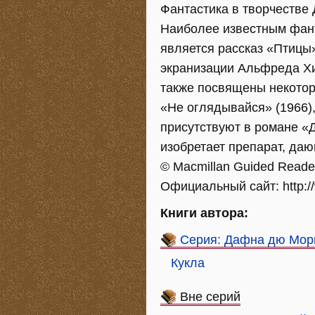
Фантастика в творчестве
Наиболее известным фан
является рассказ «Птицы
экранизации Альфреда Х
также посвящены некоторы
«Не оглядывайся» (1966)
присутствуют в романе «Д
изобретает препарат, да
© Macmillan Guided Reader
Официальный сайт: http://
Книги автора:
Серия: Дафна дю Морь
Кукла
Вне серий