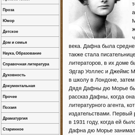
т
Проза
а
Юмор
М
ж
Детское
ч
Дом и семья
века. Дафна была средней
Наука, Образование
также стала писательниц
литераторов, в их доме 
Справочная литература
Эдгар Уоллес и Джеймс М
Духовность
в школу в Лондоне, затем
Документальная
Дядя Дафны дю Морье бы
Прочее
рассказ Дафны, когда он
литературного агента, ко
Поэзия
издательствами. Первый 
Драматургия
в 1931 году, когда ей был
Старинное
Дафна дю Морье занимал