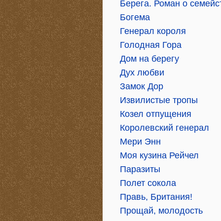
Берега. Роман о семей
Богема
Генерал короля
Голодная Гора
Дом на берегу
Дух любви
Замок Дор
Извилистые тропы
Козел отпущения
Королевский генерал
Мери Энн
Моя кузина Рейчел
Паразиты
Полет сокола
Правь, Британия!
Прощай, молодость