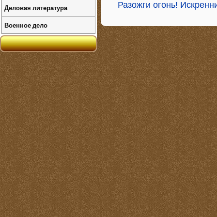
Разожги огонь! Искренни
Деловая литература
Военное дело