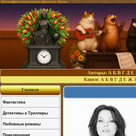
Биография и книги автора Даниэлла Лапорт
Авторы:
А
Б
В
Г
Д
Е
Книги:
А
Б
В
Г
Д
Е
Ж
Главная
Фантастика
Детективы и Триллеры
Любовные романы
Приключения