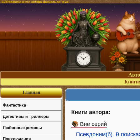
Биография и книги автора Даниэль де Труа
Авт
Книги
Главная
Фантастика
Книги автора:
Детективы и Триллеры
Вне серий
Любовные романы
Псевдоним(б). В поиск
Приключения