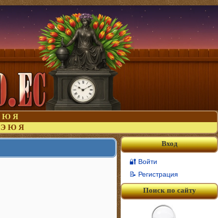
Ю
Я
Э
Ю
Я
Вход
🔐 Войти
📝 Регистрация
Поиск по сайту