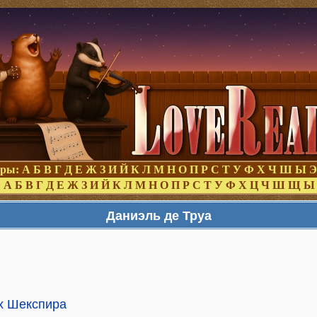
оры:
А
Б
В
Г
Д
Е
Ж
З
И
Й
К
Л
М
Н
О
П
Р
С
Т
У
Ф
Х
Ч
Ш
Ы
Э
:
А
Б
В
Г
Д
Е
Ж
З
И
Й
К
Л
М
Н
О
П
Р
С
Т
У
Ф
Х
Ц
Ч
Ш
Щ
Ы
Даниэль де Труа
ах Шекспира