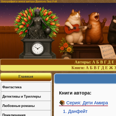
Биография и книги автора Даниэль Зеа Рэй
Авторы:
А
Б
В
Г
Д
Е
Книги:
А
Б
В
Г
Д
Е
Ж
Главная
Фантастика
Книги автора:
Детективы и Триллеры
Серия: Дети Амира
Любовные романы
1. Данфейт
Приключения