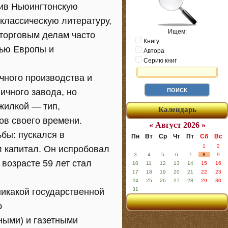
чив Ньюингтонскую
 классическую литературу,
Ищем:
 торговым делам часто
Книгу
нью Европы и
Автора
Серию книг
чного производства и
ичного завода, но
жилкой — тип,
Календарь
ов своего времени.
« Август 2026 »
бы: пускался в
Пн
Вт
Ср
Чт
Пт
Сб
Вс
1
2
л капитал. Он испробовал
3
4
5
6
7
8
9
 возрасте 59 лет стал
10
11
12
13
14
15
16
17
18
19
20
21
22
23
24
25
26
27
28
29
30
31
никакой государственной
о
ными) и газетными