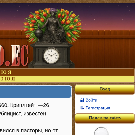
Ю
Я
Э
Ю
Я
Вход
🔐 Войти
660, Криплгейт —26
📝 Регистрация
блицист, известен
Поиск по сайту
вился в пасторы, но от