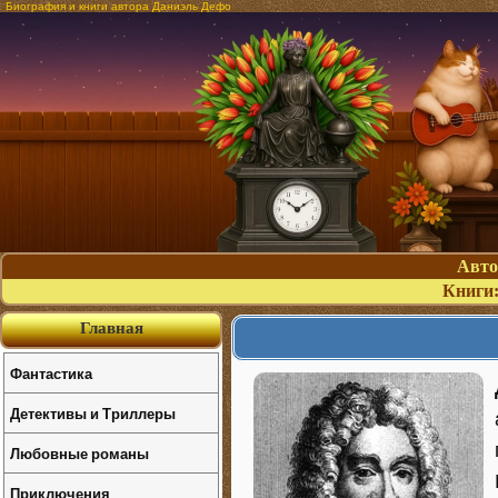
Биография и книги автора Даниэль Дефо
Авт
Книги
Главная
Фантастика
Детективы и Триллеры
Любовные романы
Приключения