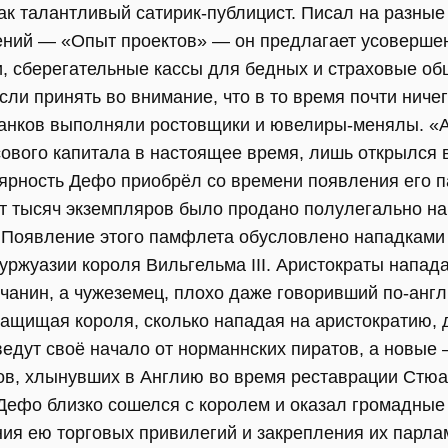
ак талантливый сатирик-публицист. Писал на разные
ений — «Опыт проектов» — он предлагает усовершен
и, сберегательные кассы для бедных и страховые об
сли принять во внимание, что в то время почти ниче
анков выполняли ростовщики и ювелиры-менялы. «Ан
ового капитала в настоящее время, лишь открылся в
ярность Дефо приобрёл со времени появления его 
т тысяч экземпляров было продано полулегально на
. Появление этого памфлета обусловлено нападками
ржуазии короля Вильгельма III. Аристократы напада
личанин, а чужеземец, плохо даже говоривший по-анг
 защищая короля, сколько нападая на аристократию, 
едут своё начало от норманнских пиратов, а новые 
ов, хлынувших в Англию во время реставрации Стюа
Дефо близко сошелся с королем и оказал громадные 
ния ею торговых привилегий и закрепления их парла