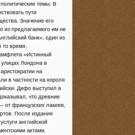
 политические темы. В
ствовать пути
щества. Значение его
го из предлагаемого им не
глийский банк», один из
 то время.
памфлета «Истинный
 улицах Лондона в
 аристократии на
ли в частности на короля
лийски. Дефо выступил в
доказывал, что древние
— от французских лакеев,
ртов. После издания
услуги английской
ментскими актами.