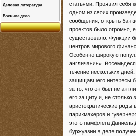
статьями. Проявил себя к
Деловая литература
одном из своих произвед
Военное дело
сообщения, открыть банк
проектов было огромно, е
существовало. Функции б
центров мирового финанс
Особенно широкую попул
англичанин». Восемьдеся
течение нескольких дней
защищавшего интересы бу
за то, что он был не анг
его защиту и, не столько
аристократические роды в
парикмахеров и гувернер
этого памфлета Даниель 
буржуазии в деле получе