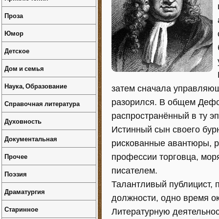
Проза
Юмор
Детское
Дом и семья
Наука, Образование
затем сначала управляющ
разорился. В общем Дефо
Справочная литература
распространённый в ту эп
Духовность
Истинный сын своего бурн
Документальная
рискованные авантюры, р
Прочее
профессии торговца, моря
писателем.
Поэзия
Талантливый публицист, 
Драматургия
должности, одно время о
Старинное
Литературную деятельнос