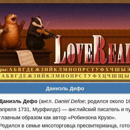
оры:
А
Б
В
Г
Д
Е
Ж
З
И
Й
К
Л
М
Н
О
П
Р
С
Т
У
Ф
Х
Ч
Ш
Ы
Э
:
А
Б
В
Г
Д
Е
Ж
З
И
Й
К
Л
М
Н
О
П
Р
С
Т
У
Ф
Х
Ц
Ч
Ш
Щ
Ы
Даниэль Дефо
Даниэль Дефо
(англ.
Daniel Defoe
; родился около 1
апреля 1731, Мурфилдс) — английский писатель и пу
главным образом как автор «Робинзона Крузо».
Родился в семье мясоторговца пресвитерианца, гото