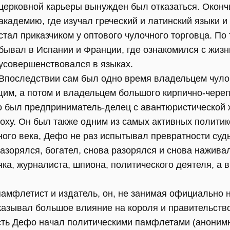
церковной карьеры вынужден был отказаться. Окон
академию, где изучал греческий и латинский языки и
стал приказчиком у оптового чулочного торговца. По
бывал в Испании и Франции, где ознакомился с жиз
усовершенствовался в языках.
Впоследствии сам был одно время владельцем чуло
им, а потом и владельцем большого кирпично-череп
 был предприниматель-делец с авантюристической 
оху. Он был также одним из самых активных политик
ого века, Дефо не раз испытывал превратности судь
азорялся, богател, снова разорялся и снова нажива
ка, журналиста, шпиона, политического деятеля, а в
памфлетист и издатель, он, не занимая официально 
казывал большое влияние на короля и правительств
ть Дефо начал политическими памфлетами (аноним