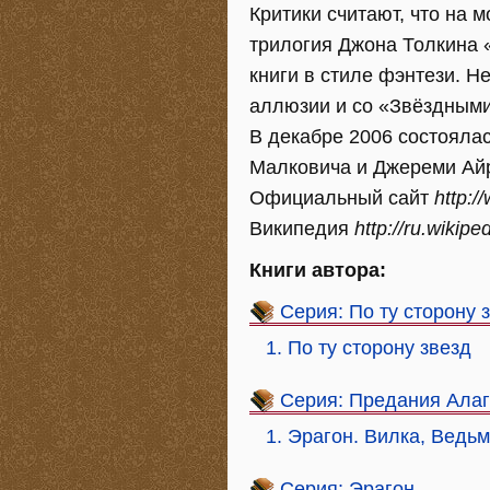
Критики считают, что на 
трилогия Джона Толкина 
книги в стиле фэнтези. Н
аллюзии и со «Звёздным
В декабре 2006 состояла
Малковича и Джереми Айр
Официальный сайт
http:/
Википедия
http://ru.wiki
Книги автора:
Серия: По ту сторону 
1. По ту сторону звезд
Серия: Предания Алаг
1. Эрагон. Вилка, Ведь
Серия: Эрагон