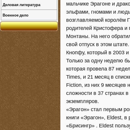
мальчике Эрагоне и драк
Деловая литература
эльфами, гномами и людь
Военное дело
возглавляемой королём Г
родителей Кристофера и 
Монтаны. На него обрати
свой отпуск в этом штат
Кнопфу, который в 2003 и
Только за одну неделю бы
которая провела 87 недел
Times, и 21 месяц в списк
Fiction, из них 9 месяце
сложности в 37 странах 
экземпляров.
«Эрагон» стал первым ро
книги «Эрагон», Eldest, 
«Брисингр» . Eldest поль