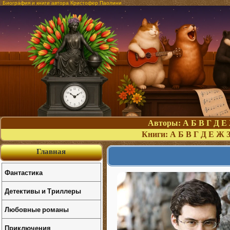
Биография и книги автора Кристофер Паолини
Авторы:
А
Б
В
Г
Д
Е
Книги:
А
Б
В
Г
Д
Е
Ж
Главная
Фантастика
Детективы и Триллеры
Любовные романы
Приключения