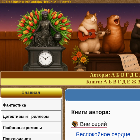
Биография и книги автора Черил Энн Портер
Авторы:
А
Б
В
Г
Д
Е
Книги:
А
Б
В
Г
Д
Е
Ж
Главная
Фантастика
Книги автора:
Детективы и Триллеры
Вне серий
Любовные романы
Беспокойное сердце
Приключения