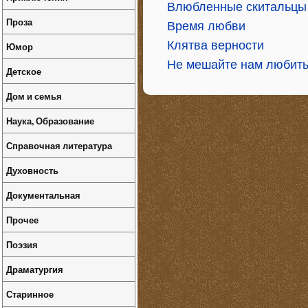
Влюбленные скитальцы
Проза
Время любви
Клятва верности
Юмор
Не мешайте нам любить
Детское
Дом и семья
Наука, Образование
Справочная литература
Духовность
Документальная
Прочее
Поэзия
Драматургия
Старинное