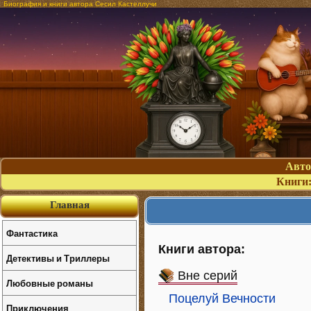
Биография и книги автора Сесил Кастеллучи
Авт
Книги
Главная
Фантастика
Книги автора:
Детективы и Триллеры
Вне серий
Любовные романы
Поцелуй Вечности
Приключения