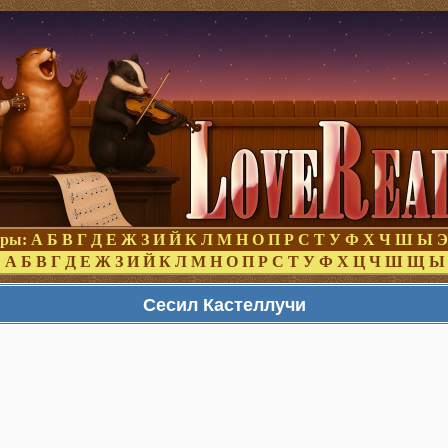
оры:
А
Б
В
Г
Д
Е
Ж
З
И
Й
К
Л
М
Н
О
П
Р
С
Т
У
Ф
Х
Ч
Ш
Ы
Э
:
А
Б
В
Г
Д
Е
Ж
З
И
Й
К
Л
М
Н
О
П
Р
С
Т
У
Ф
Х
Ц
Ч
Ш
Щ
Ы
Сесил Кастеллучи