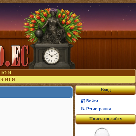
Ю
Я
Э
Ю
Я
Вход
🔐 Войти
📝 Регистрация
Поиск по сайту