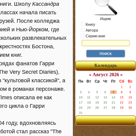
книги. Школу
Кассандра
классах начала писать
Ищем:
рузей. После колледжа
Книгу
ией и Нью-Йорком, где
Автора
Серию книг
скольких развлекательных
крестностях Бостона,
ием книг.
рядах фанатов Гарри
Календарь
e Very Secret Diaries),
« Август 2026 »
"культовой классикой", а
Пн
Вт
Ср
Чт
Пт
Сб
Вс
1
2
ытом в романах персонаже.
3
4
5
6
7
8
9
imes описала ее как
10
11
12
13
14
15
16
17
18
19
20
21
22
23
его цикла о Гарри
24
25
26
27
28
29
30
31
04 году, вдохновляясь
отой стал рассказ "The