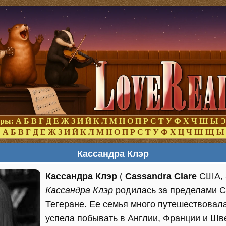
оры:
А
Б
В
Г
Д
Е
Ж
З
И
Й
К
Л
М
Н
О
П
Р
С
Т
У
Ф
Х
Ч
Ш
Ы
Э
:
А
Б
В
Г
Д
Е
Ж
З
И
Й
К
Л
М
Н
О
П
Р
С
Т
У
Ф
Х
Ц
Ч
Ш
Щ
Ы
Кассандра Клэр
Кассандра Клэр
(
Cassandra Clare
США, 3
Кассандра Клэр
родилась за пределами С
Тегеране. Ее семья много путешествовала
успела побывать в Англии, Франции и Шве