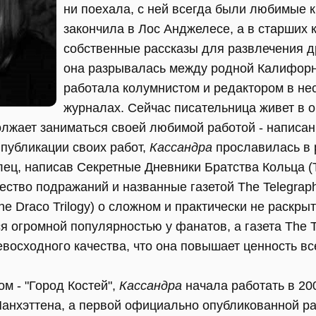
ни поехала, с ней всегда были любимые 
закончила в Лос Анджелесе, а в старших 
собственные рассказы для развлечения д
она разрывалась между родной Калифорн
работала колумнистом и редактором в не
журналах. Сейчас писательница живет в о
лжает заниматься своей любимой работой - написан
публикации своих работ,
Кассандра
прославилась в 
ец, написав Секретные Дневники Братства Кольца (Th
ство подражаний и названные газетой The Telegraph 
he Draco Trilogy) о сложном и практически не раскр
я огромной популярностью у фанатов, а газета The T
восходного качества, что она повышает ценность вс
м - "Город Костей",
Кассандра
начала работать в 20
нхэттена, а первой официально опубликованной раб