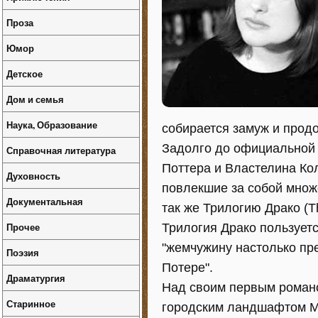
Проза
Юмор
Детское
Дом и семья
Наука, Образование
собирается замуж и продо
Задолго до официальной 
Справочная литература
Поттера и Властелина Кол
Духовность
повлекшие за собой множе
Документальная
так же Трилогию Драко (T
Прочее
Трилогия Драко пользуетс
"жемчужину настолько пре
Поэзия
Потере".
Драматургия
Над своим первым романо
Старинное
городским ландшафтом Ма