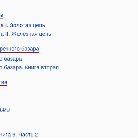
сы
а I. Золотая цепь
а II. Железная цепь
речного базара
о базара
о базара. Книга вторая
тва
Тьмы
нига 6. Часть 2