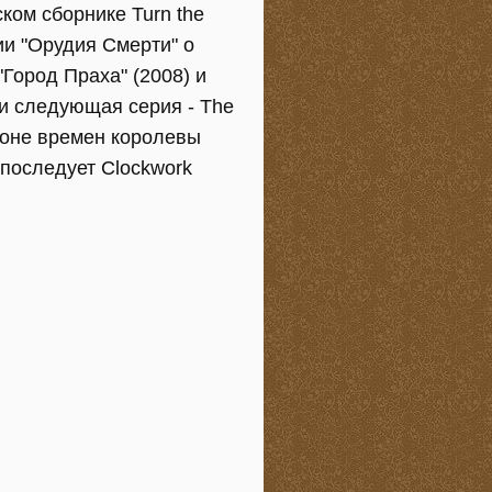
ском сборнике Turn the
ии "Орудия Смерти" о
ород Праха" (2008) и
 и следующая серия - The
ндоне времен королевы
 последует Clockwork