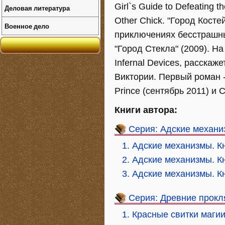
Girl`s Guide to Defeating
Деловая литература
Other Chick. "Город Кост
Военное дело
приключениях бесстрашны
"Город Стекла" (2009). Н
Infernal Devices, расска
Виктории. Первый роман -
Prince (сентябрь 2011) и 
Книги автора:
Серия: Адские механ
1. Адские механизмы. К
2. Адские механизмы. К
3. Адские механизмы. К
Серия: Древние прокл
1. Красные свитки маги