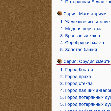
2. Потерянная Белая кн
Серия: Магистериум
1. Железное испытание
2. Медная перчатка
3. Бронзовый ключ
4. Серебряная маска
5. Золотая башня
Серия: Орудия смерти
1. Город Костей
2. Город праха
3. Город стекла
4. Город падших ангело
5. Город потерянных ду
5. Город потерянных ду