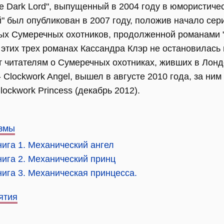
 the Dark Lord", выпущенный в 2004 году в юмористиче
ей" был опубликован в 2007 году, положив начало сер
х Сумеречных охотников, продолженной романами "Г
а этих трех романах Кассандра Клэр не остановилась
жет читателям о Сумеречных охотниках, живших в Ло
 Clockwork Angel, вышел в августе 2010 года, за ним
Clockwork Princess (декабрь 2012).
измы
нига 1. Механический ангел
нига 2. Механический принц
нига 3. Механическая принцесса.
ятия
и