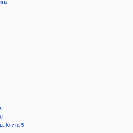
ига
в
ш
ш. Книга 5