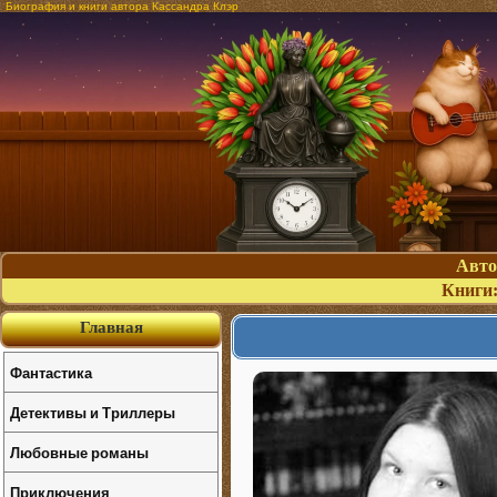
Биография и книги автора Кассандра Клэр
Авт
Книги
Главная
Фантастика
Детективы и Триллеры
Любовные романы
Приключения