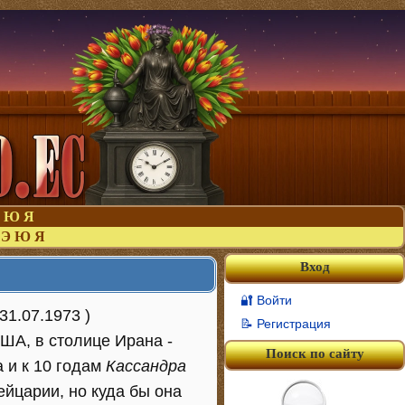
Ю
Я
Э
Ю
Я
Вход
🔐 Войти
1.07.1973 )
📝 Регистрация
ША, в столице Ирана -
Поиск по сайту
 и к 10 годам
Кассандра
йцарии, но куда бы она