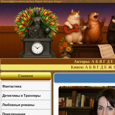
Биография и книги автора Кэрол Хиггинс Кларк
Авторы:
А
Б
В
Г
Д
Е
Книги:
А
Б
В
Г
Д
Е
Ж
Главная
Фантастика
Детективы и Триллеры
Любовные романы
Приключения