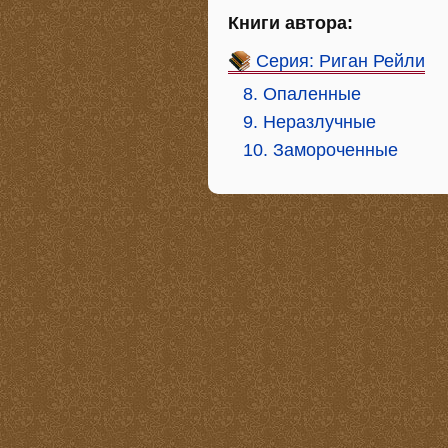
Книги автора:
Серия: Риган Рейли
8. Опаленные
9. Неразлучные
10. Замороченные