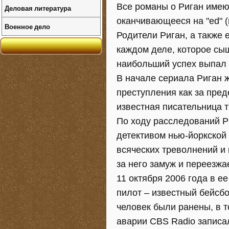
Все романы о Риган имеют
Деловая литература
оканчивающееся на "ed" (
Военное дело
Родители Риган, а также 
каждом деле, которое сыщ
наибольший успех выпал н
В начале сериала Риган ж
преступления как за преде
известная писательница т
По ходу расследований Р
детективом нью-йоркской
всяческих треволнений и
за него замуж и переезжа
11 октября 2006 года в е
пилот – известный бейсбол
человек были ранены, в 
аварии CBS Radio записал