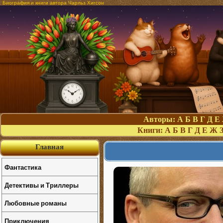
Биография и книги автора Чарльз Хигсон
Авторы:
А
Б
В
Г
Д
Е
Книги:
А
Б
В
Г
Д
Е
Ж
Главная
Фантастика
Детективы и Триллеры
Любовные романы
Приключения